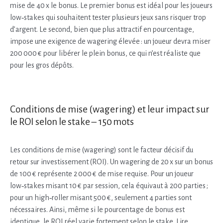
mise de 40 x le bonus. Le premier bonus est idéal pour les joueurs
low‑stakes qui souhaitent tester plusieurs jeux sans risquer trop
d’argent. Le second, bien que plus attractif en pourcentage,
impose une exigence de wagering élevée : un joueur devra miser
200 000 € pour libérer le plein bonus, ce qui n’est réaliste que
pour les gros dépôts.
Conditions de mise (wagering) et leur impact sur
le ROI selon le stake – 150 mots
Les conditions de mise (wagering) sont le facteur décisif du
retour sur investissement (ROI). Un wagering de 20 x sur un bonus
de 100 € représente 2 000 € de mise requise. Pour un joueur
low‑stakes misant 10 € par session, cela équivaut à 200 parties ;
pour un high‑roller misant 500 €, seulement 4 parties sont
nécessaires. Ainsi, même si le pourcentage de bonus est
identique, le ROI réel varie fortement selon le stake. Lire