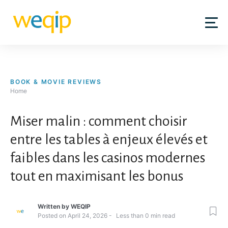
Skip
to
content
BOOK & MOVIE REVIEWS
Home
Miser malin : comment choisir
entre les tables à enjeux élevés et
faibles dans les casinos modernes
tout en maximisant les bonus
Written by
WEQIP
Posted on
April 24, 2026
Less than
0
min read