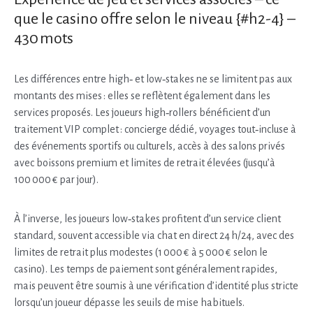
que le casino offre selon le niveau {#h2-4} –
430 mots
Les différences entre high‑ et low‑stakes ne se limitent pas aux
montants des mises : elles se reflètent également dans les
services proposés. Les joueurs high‑rollers bénéficient d’un
traitement VIP complet : concierge dédié, voyages tout‑incluse à
des événements sportifs ou culturels, accès à des salons privés
avec boissons premium et limites de retrait élevées (jusqu’à
100 000 € par jour).
À l’inverse, les joueurs low‑stakes profitent d’un service client
standard, souvent accessible via chat en direct 24 h/24, avec des
limites de retrait plus modestes (1 000 € à 5 000 € selon le
casino). Les temps de paiement sont généralement rapides,
mais peuvent être soumis à une vérification d’identité plus stricte
lorsqu’un joueur dépasse les seuils de mise habituels.