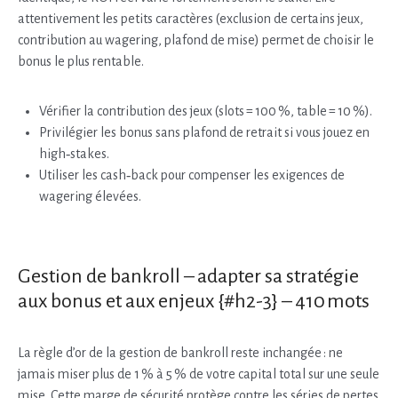
attentivement les petits caractères (exclusion de certains jeux,
contribution au wagering, plafond de mise) permet de choisir le
bonus le plus rentable.
Vérifier la contribution des jeux (slots = 100 %, table = 10 %).
Privilégier les bonus sans plafond de retrait si vous jouez en
high‑stakes.
Utiliser les cash‑back pour compenser les exigences de
wagering élevées.
Gestion de bankroll – adapter sa stratégie
aux bonus et aux enjeux {#h2-3} – 410 mots
La règle d’or de la gestion de bankroll reste inchangée : ne
jamais miser plus de 1 % à 5 % de votre capital total sur une seule
mise. Cette marge de sécurité protège contre les séries de pertes