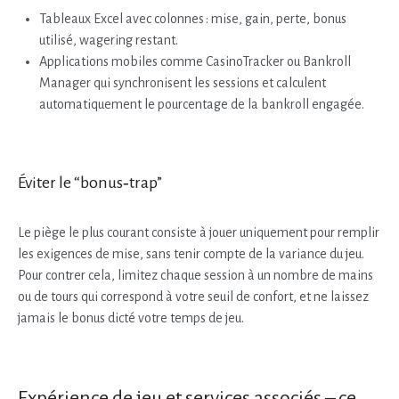
Tableaux Excel avec colonnes : mise, gain, perte, bonus
utilisé, wagering restant.
Applications mobiles comme CasinoTracker ou Bankroll
Manager qui synchronisent les sessions et calculent
automatiquement le pourcentage de la bankroll engagée.
Éviter le “bonus‑trap”
Le piège le plus courant consiste à jouer uniquement pour remplir
les exigences de mise, sans tenir compte de la variance du jeu.
Pour contrer cela, limitez chaque session à un nombre de mains
ou de tours qui correspond à votre seuil de confort, et ne laissez
jamais le bonus dicté votre temps de jeu.
Expérience de jeu et services associés – ce