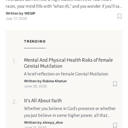
races, your mind fills with “what‑ifs,” and you wonder if you’ll say
the right thing. You’re not alone—research shows that 71 % of
Written by
WEQIP
July 17, 2026
singles feel nervous before a first meeting. The good news is
that nerves are manageable, a
TRENDING
Mental And Physical Health Risks of Female
Genital Mutilation
A brief reflection on Female Genital Mutilation
Written by
Rubina Khatun
June 29, 2020
It’s All About Faith
Whether you believe in God’s presence or whether
you just believe in some higher power, all that
matters is what meaning it holds in your life.
Written by
shreya_dive
June 21, 2020