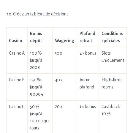
Créez un tableau de décision :
Bonus
Plafond
Conditions
Casino
dépôt
Wagering
retrait
spéciales
Casino A
100 %
30 x
2 × bonus
Slots
jusqu’à
uniquement
200 €
Casino B
150 %
40 x
Aucun
High‑limit
jusqu’à
plafond
rooms
5 000 €
Casino C
50 %
20 x
1 × bonus
Cashback
jusqu’à
10 %
100 € + 30
tours