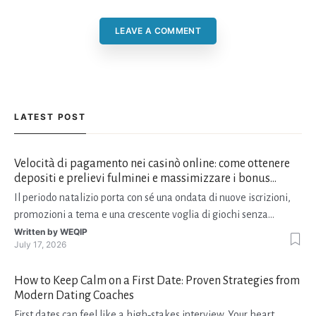
LEAVE A COMMENT
LATEST POST
Velocità di pagamento nei casinò online: come ottenere
depositi e prelievi fulminei e massimizzare i bonus
natalizi
Il periodo natalizio porta con sé una ondata di nuove iscrizioni,
promozioni a tema e una crescente voglia di giochi senza
interruzioni. I giocatori, infatti, non vogliono solo trovare il “live
Written by
WEQIP
July 17, 2026
dealer” perfetto o le slot più volatili, ma anche vedere i propri
fondi disponibili in tempo reale p
How to Keep Calm on a First Date: Proven Strategies from
Modern Dating Coaches
First dates can feel like a high‑stakes interview. Your heart