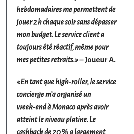
hebdomadaires me permettent de
jouer 2 h chaque soir sans dépasser
mon budget. Le service client a
toujours été réactif, même pour
mes petites retraits. »
– Joueur A.
« En tant que high‑roller, le service
concierge m’a organisé un
week‑end à Monaco après avoir
atteint le niveau platine. Le
cashback de 20 % a largement