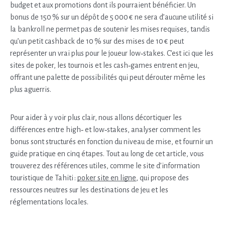
budget et aux promotions dont ils pourraient bénéficier. Un
bonus de 150 % sur un dépôt de 5 000 € ne sera d’aucune utilité si
la bankroll ne permet pas de soutenir les mises requises, tandis
qu’un petit cashback de 10 % sur des mises de 10 € peut
représenter un vrai plus pour le joueur low‑stakes. C’est ici que les
sites de poker, les tournois et les cash‑games entrent en jeu,
offrant une palette de possibilités qui peut dérouter même les
plus aguerris.
Pour aider à y voir plus clair, nous allons décortiquer les
différences entre high‑ et low‑stakes, analyser comment les
bonus sont structurés en fonction du niveau de mise, et fournir un
guide pratique en cinq étapes. Tout au long de cet article, vous
trouverez des références utiles, comme le site d’information
touristique de Tahiti :
poker site en ligne
, qui propose des
ressources neutres sur les destinations de jeu et les
réglementations locales.