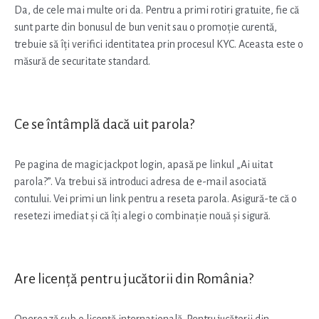
Da, de cele mai multe ori da. Pentru a primi rotiri gratuite, fie că
sunt parte din bonusul de bun venit sau o promoție curentă,
trebuie să îți verifici identitatea prin procesul KYC. Aceasta este o
măsură de securitate standard.
Ce se întâmplă dacă uit parola?
Pe pagina de magic jackpot login, apasă pe linkul „Ai uitat
parola?”. Va trebui să introduci adresa de e-mail asociată
contului. Vei primi un link pentru a reseta parola. Asigură-te că o
resetezi imediat și că îți alegi o combinație nouă și sigură.
Are licență pentru jucătorii din România?