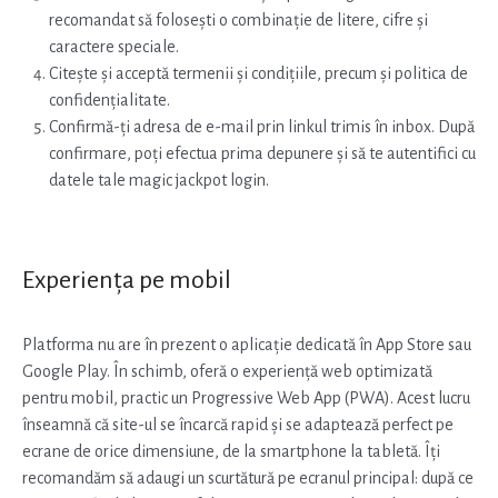
recomandat să folosești o combinație de litere, cifre și
caractere speciale.
Citește și acceptă termenii și condițiile, precum și politica de
confidențialitate.
Confirmă-ți adresa de e-mail prin linkul trimis în inbox. După
confirmare, poți efectua prima depunere și să te autentifici cu
datele tale magic jackpot login.
Experiența pe mobil
Platforma nu are în prezent o aplicație dedicată în App Store sau
Google Play. În schimb, oferă o experiență web optimizată
pentru mobil, practic un Progressive Web App (PWA). Acest lucru
înseamnă că site-ul se încarcă rapid și se adaptează perfect pe
ecrane de orice dimensiune, de la smartphone la tabletă. Îți
recomandăm să adaugi un scurtătură pe ecranul principal: după ce