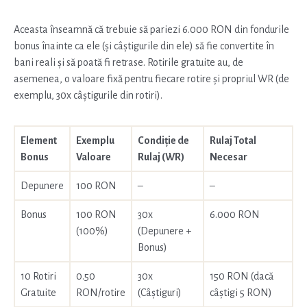
Aceasta înseamnă că trebuie să pariezi 6.000 RON din fondurile
bonus înainte ca ele (și câștigurile din ele) să fie convertite în
bani reali și să poată fi retrase. Rotirile gratuite au, de
asemenea, o valoare fixă pentru fiecare rotire și propriul WR (de
exemplu, 30x câștigurile din rotiri).
Element
Exemplu
Condiție de
Rulaj Total
Bonus
Valoare
Rulaj (WR)
Necesar
Depunere
100 RON
–
–
Bonus
100 RON
30x
6.000 RON
(100%)
(Depunere +
Bonus)
10 Rotiri
0.50
30x
150 RON (dacă
Gratuite
RON/rotire
(Câștiguri)
câștigi 5 RON)