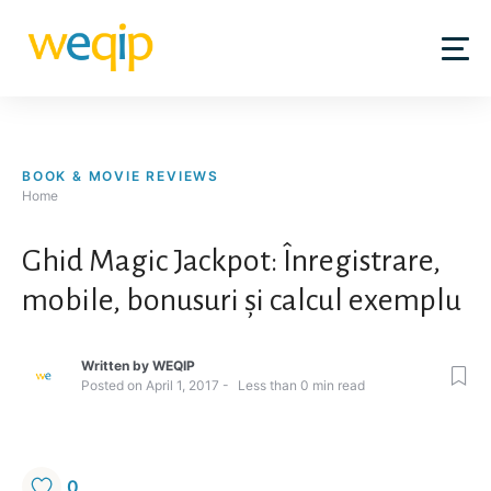
Skip
to
content
BOOK & MOVIE REVIEWS
Home
Ghid Magic Jackpot: Înregistrare,
mobile, bonusuri și calcul exemplu
Written by
WEQIP
Posted on
April 1, 2017
Less than
0
min read
0