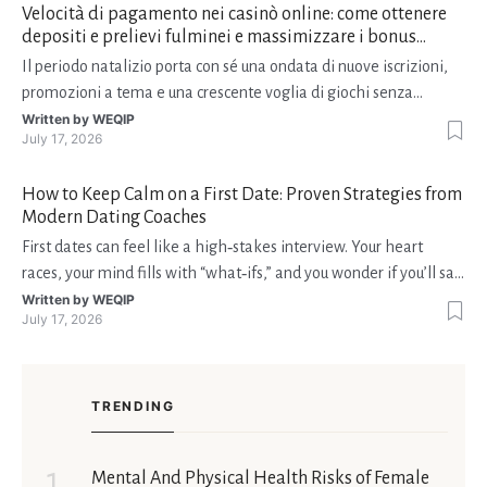
Velocità di pagamento nei casinò online: come ottenere
depositi e prelievi fulminei e massimizzare i bonus
natalizi
Il periodo natalizio porta con sé una ondata di nuove iscrizioni,
promozioni a tema e una crescente voglia di giochi senza
interruzioni. I giocatori, infatti, non vogliono solo trovare il “live
Written by
WEQIP
July 17, 2026
dealer” perfetto o le slot più volatili, ma anche vedere i propri
fondi disponibili in tempo reale p
How to Keep Calm on a First Date: Proven Strategies from
Modern Dating Coaches
First dates can feel like a high‑stakes interview. Your heart
races, your mind fills with “what‑ifs,” and you wonder if you’ll say
the right thing. You’re not alone—research shows that 71 % of
Written by
WEQIP
July 17, 2026
singles feel nervous before a first meeting. The good news is
that nerves are manageable, a
TRENDING
Mental And Physical Health Risks of Female